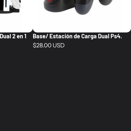
Dual 2 en 1
Base/ Estación de Carga Dual Ps4.
Precio normal
$28.00 USD