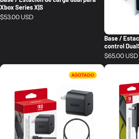
Xbox Series X|S
Precio normal
$53.00 USD
Base / Estac
control Dual
Precio norm
$65.00 USD
AGOTADO