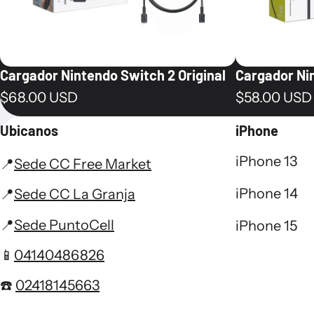
Cargador Nintendo Switch 2 Original
Cargador Nin
Precio normal
Precio norm
$68.00 USD
$58.00 USD
Ubicanos
iPhone
iPhone 13
📍
Sede CC Free Market
iPhone 14
📍
Sede CC La Granja
📍
Sede PuntoCell
iPhone 15
📱
04140486826
☎️
02418145663