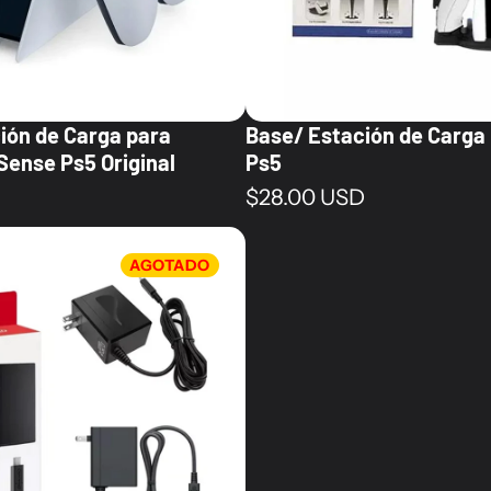
ión de Carga para
Base/ Estación de Carga 
Sense Ps5 Original
Ps5
al
Precio normal
$28.00 USD
AGOTADO