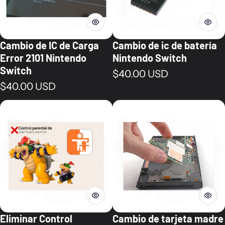
Cambio de IC de Carga
Cambio de ic de batería
Error 2101 Nintendo
Nintendo Switch
Switch
Precio normal
$40.00 USD
Precio normal
$40.00 USD
Eliminar Control
Cambio de tarjeta madre