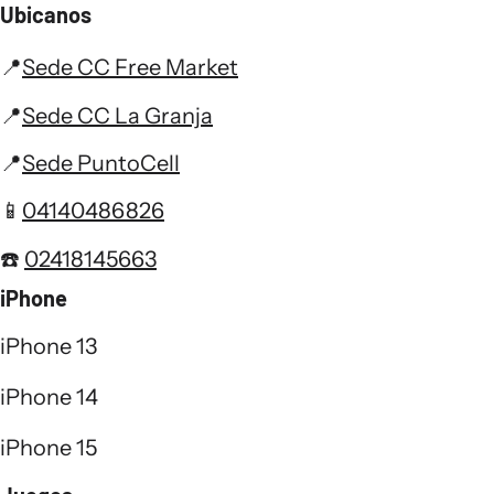
Ubicanos
📍
Sede CC Free Market
📍
Sede CC La Granja
📍
Sede PuntoCell
📱
04140486826
☎️
02418145663
iPhone
iPhone 13
iPhone 14
iPhone 15