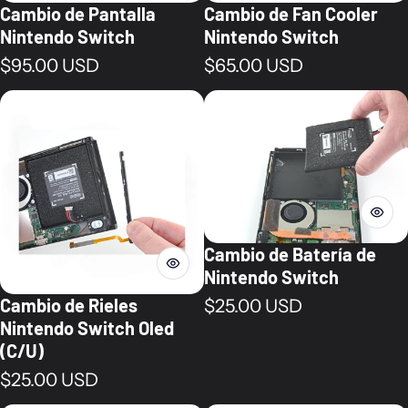
Cambio de Pantalla
Cambio de Fan Cooler
Nintendo Switch
Nintendo Switch
Precio normal
Precio normal
$95.00 USD
$65.00 USD
Cambio de Batería de
Nintendo Switch
Cambio de Rieles
Precio normal
$25.00 USD
Nintendo Switch Oled
(C/U)
Precio normal
$25.00 USD