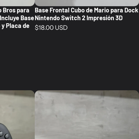
o Bros para
Base Frontal Cubo de Mario para Dock
Incluye Base
Nintendo Switch 2 Impresión 3D
o y Placa de
Precio normal
$18.00 USD