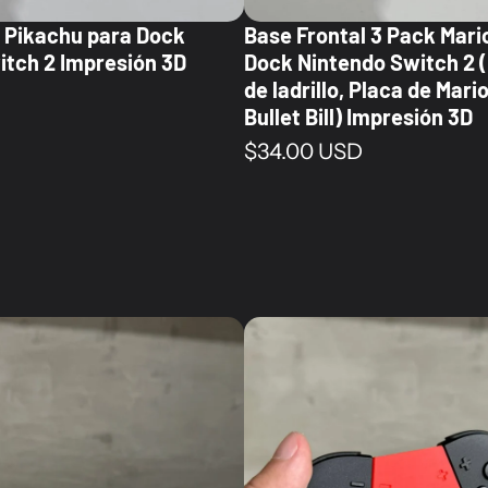
l Pikachu para Dock
Base Frontal 3 Pack Mari
itch 2 Impresión 3D
Dock Nintendo Switch 2 (
de ladrillo, Placa de Mari
al
Bullet Bill) Impresión 3D
Precio normal
$34.00 USD