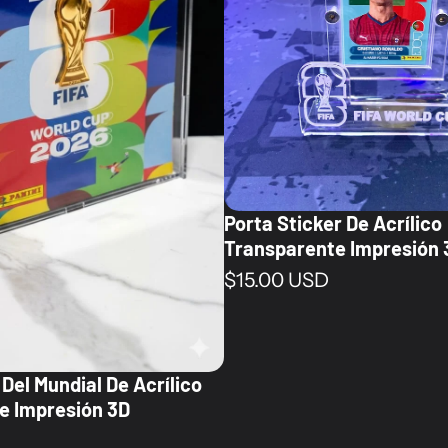
Porta Sticker De Acrílico
Transparente Impresión 
Precio normal
$15.00 USD
Del Mundial De Acrílico
e Impresión 3D
al