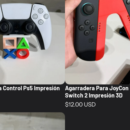
a Control Ps5 Impresión
Agarradera Para JoyCon
Switch 2 Impresión 3D
al
Precio normal
$12.00 USD