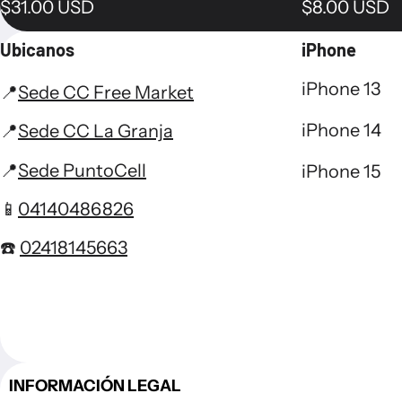
Precio normal
Precio norm
$31.00 USD
$8.00 USD
Ubicanos
iPhone
iPhone 13
📍
Sede CC Free Market
iPhone 14
📍
Sede CC La Granja
📍
Sede PuntoCell
iPhone 15
📱
04140486826
☎️
02418145663
INFORMACIÓN LEGAL