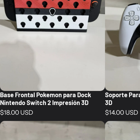
Base Frontal Pokemon para Dock
Soporte Par
Nintendo Switch 2 Impresión 3D
3D
Precio normal
Precio norm
$18.00 USD
$14.00 USD