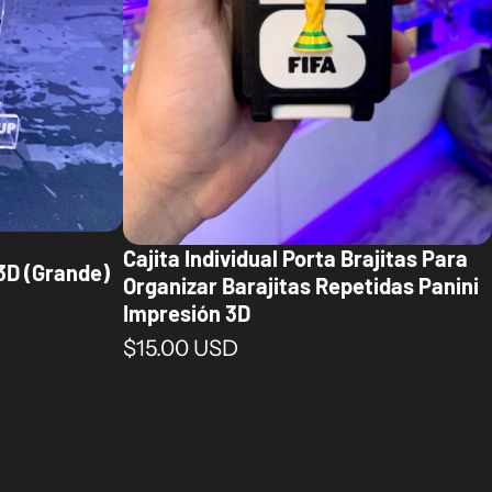
Cajita Individual Porta Brajitas Para
3D (Grande)
Organizar Barajitas Repetidas Panini
Impresión 3D
Precio normal
$15.00 USD