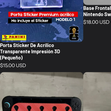
Base Fronta
Nintendo Sw
Precio norm
$18.00 USD
Porta Sticker De Acrílico
Transparente Impresión 3D
(Pequeño)
Precio normal
$15.00 USD