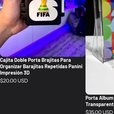
Cajita Doble Porta Brajitas Para
Organizar Barajitas Repetidas Panini
Impresión 3D
Precio normal
$20.00 USD
Porta Album 
Transparent
Precio norm
$35.00 USD