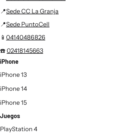
📍
Sede CC La Granja
📍
Sede PuntoCell
📱
04140486826
☎️
02418145663
iPhone
iPhone 13
iPhone 14
iPhone 15
Juegos
PlayStation 4