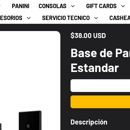
PANINI
CONSOLAS
GIFT CARDS
ESORIOS
SERVICIO TECNICO
CASHE
$38.00 USD
Precio normal
Base de Pa
Estandar
Descripción