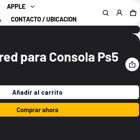
APPLE
Ca
0 
A
CONTACTO / UBICACION
Producto añadido al carrito
Ver carrito (
)
red para Consola Ps5
Acepto los
Terminos y Condiciones
Finalizar compra
Añadir al carrito
Comprar ahora