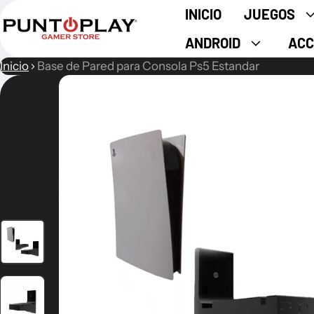
INICIO
JUEGOS
ANDROID
ACC
Inicio
Base de Pared para Consola Ps5 Estandar
ión del producto