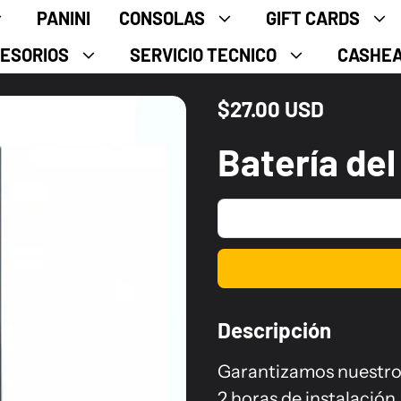
PANINI
CONSOLAS
GIFT CARDS
ESORIOS
SERVICIO TECNICO
CASHE
$27.00 USD
Precio normal
Batería del
Descripción
Garantizamos nuestro s
2 horas de instalación,