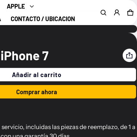
APPLE
Ca
0 
A
CONTACTO / UBICACION
Producto añadido al carrito
Ver carrito (
)
 iPhone 7
Acepto los
Terminos y Condiciones
Añadir al carrito
Finalizar compra
Comprar ahora
ervicio, incluidas las piezas de reemplazo, de 1 a
 con una garantía 30 días.