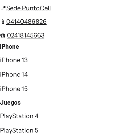
📍
Sede PuntoCell
📱
04140486826
☎️
02418145663
iPhone
iPhone 13
iPhone 14
iPhone 15
Juegos
PlayStation 4
PlayStation 5