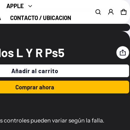
APPLE
Ca
0 
A
CONTACTO / UBICACION
Producto añadido al carrito
Ver carrito (
)
los L Y R Ps5
Acepto los
Terminos y Condiciones
Añadir al carrito
Finalizar compra
Comprar ahora
s controles pueden variar según la falla.