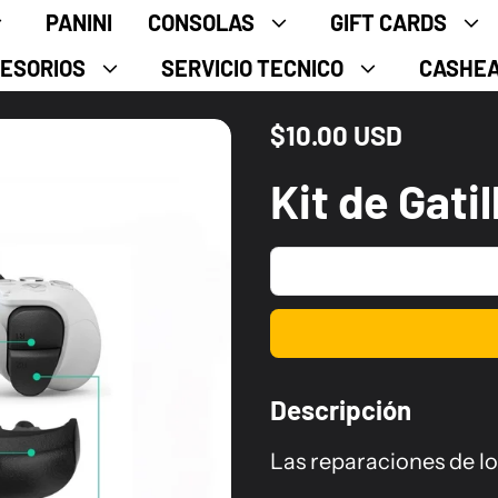
PANINI
CONSOLAS
GIFT CARDS
ESORIOS
SERVICIO TECNICO
CASHE
$10.00 USD
Precio normal
Kit de Gatil
Descripción
Las reparaciones de lo