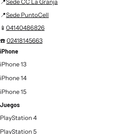
📍
Sede CC La Granja
📍
Sede PuntoCell
📱
04140486826
☎️
02418145663
iPhone
iPhone 13
iPhone 14
iPhone 15
Juegos
PlayStation 4
PlayStation 5