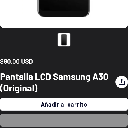
$80.00 USD
Precio normal
Pantalla LCD Samsung A30
(Original)
Añadir al carrito