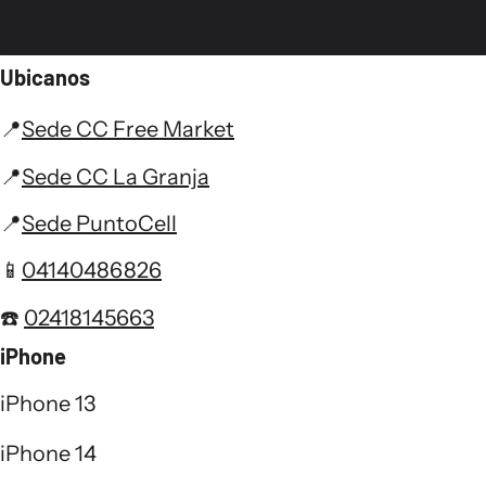
Ubicanos
📍
Sede CC Free Market
📍
Sede CC La Granja
📍
Sede PuntoCell
📱
04140486826
☎️
02418145663
iPhone
iPhone 13
iPhone 14