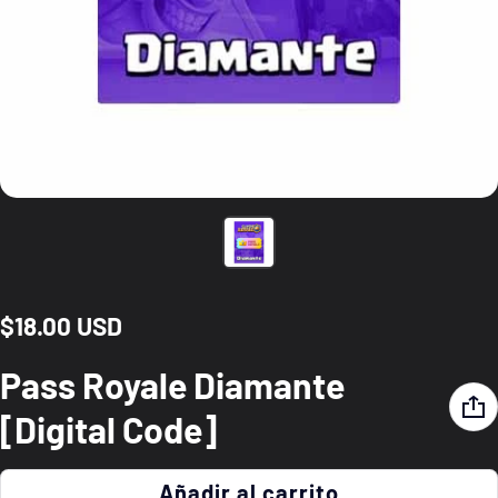
$18.00 USD
Precio normal
Pass Royale Diamante
[Digital Code]
Añadir al carrito