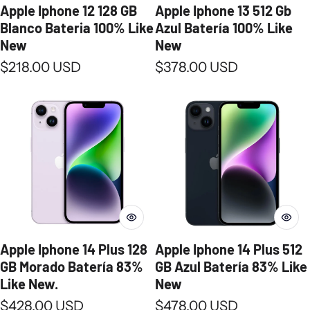
Apple Iphone 12 128 GB
Apple Iphone 13 512 Gb
Blanco Bateria 100% Like
Azul Batería 100% Like
New
New
Precio normal
Precio normal
$218.00 USD
$378.00 USD
Apple Iphone 14 Plus 128
Apple Iphone 14 Plus 512
GB Morado Batería 83%
GB Azul Batería 83% Like
Like New.
New
Precio normal
Precio normal
$428.00 USD
$478.00 USD