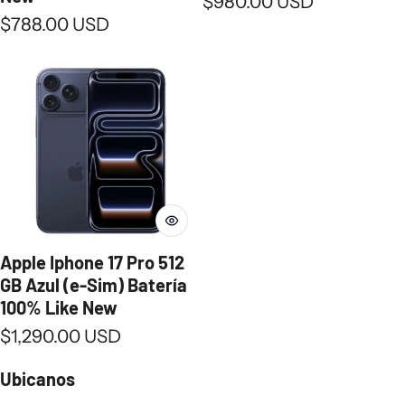
Precio normal
$980.00 USD
Precio normal
$788.00 USD
Apple Iphone 17 Pro 512
GB Azul (e-Sim) Batería
100% Like New
Precio normal
$1,290.00 USD
Ubicanos