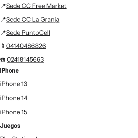
📍
Sede CC Free Market
📍
Sede CC La Granja
📍
Sede PuntoCell
📱
04140486826
☎️
02418145663
iPhone
iPhone 13
iPhone 14
iPhone 15
Juegos