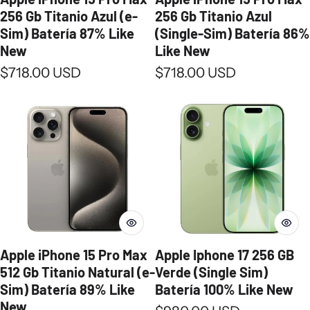
256 Gb Titanio Azul (e-
256 Gb Titanio Azul
Sim) Batería 87% Like
(Single-Sim) Batería 86%
New
Like New
Precio normal
Precio normal
$718.00 USD
$718.00 USD
Apple iPhone 15 Pro Max
Apple Iphone 17 256 GB
512 Gb Titanio Natural (e-
Verde (Single Sim)
Sim) Batería 89% Like
Batería 100% Like New
New