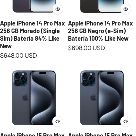
Apple iPhone 14 Pro Max
Apple iPhone 14 Pro Max
256 GB Morado (Single
256 GB Negro (e-Sim)
Sim) Batería 84% Like
Batería 100% Like New
New
Precio normal
$698.00 USD
Precio normal
$648.00 USD
Apple iPhone 15 Pro Max
Apple iPhone 15 Pro Max