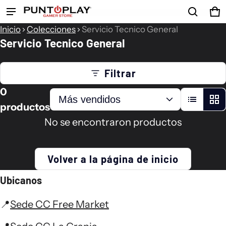
Ca
0 
Producto añadido al carrito
Inicio
Colecciones
Servicio Tecnico General
Servicio Tecnico General
Ver carrito (
)
Filtrar
0
Acepto los
Terminos y Condiciones
productos
No se encontraron productos
Finalizar compra
Volver a la página de inicio
Ubicanos
📍
Sede CC Free Market