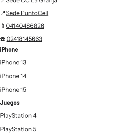
📍
Sede CC La Granja
📍
Sede PuntoCell
📱
04140486826
☎️
02418145663
iPhone
iPhone 13
iPhone 14
iPhone 15
Juegos
PlayStation 4
PlayStation 5